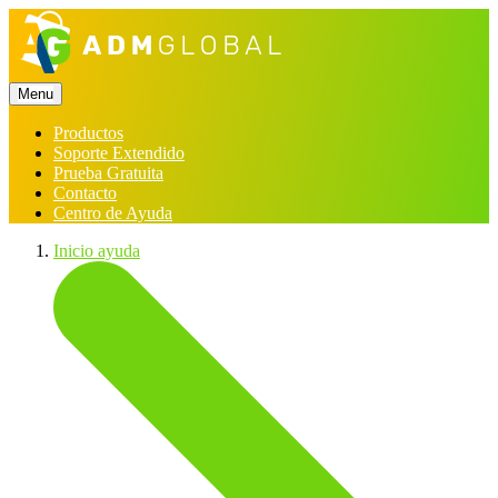
Menu
Productos
Soporte Extendido
Prueba Gratuita
Contacto
Centro de Ayuda
Inicio ayuda